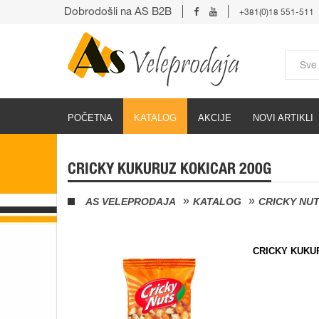
Dobrodošli na AS B2B
+381(0)18 551-511
POČETNA
KATALOG
AKCIJE
NOVI ARTIKLI
CRICKY KUKURUZ KOKICAR 200G
AS VELEPRODAJA
KATALOG
CRICKY NU
CRICKY KUKU