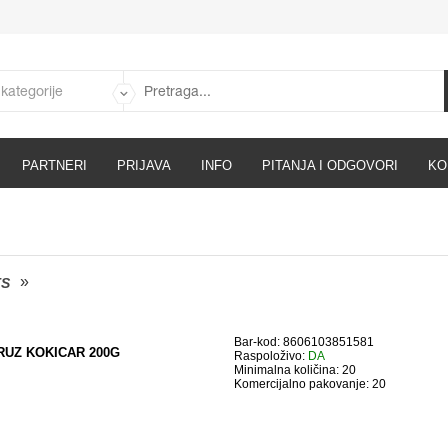
PARTNERI
PRIJAVA
INFO
PITANJA I ODGOVORI
KO
TS
Bar-kod: 8606103851581
RUZ KOKICAR 200G
Raspoloživo:
DA
Minimalna količina: 20
Komercijalno pakovanje: 20