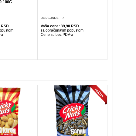
 100G
DETALJNIJE
0 RSD.
Vaša cena: 39,90 RSD.
popustom
sa obračunatim popustom
-a
Cene su bez PDV-a