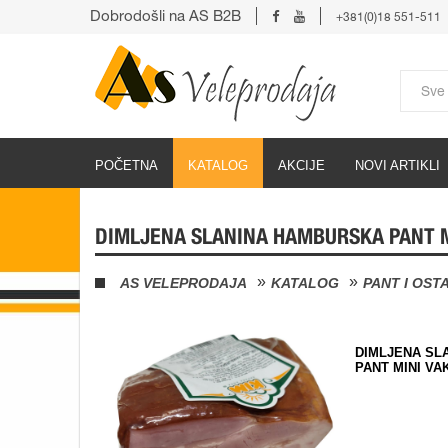
Dobrodošli na AS B2B
+381(0)18 551-511
POČETNA
KATALOG
AKCIJE
NOVI ARTIKLI
DIMLJENA SLANINA HAMBURSKA PANT 
AS VELEPRODAJA
KATALOG
PANT I OST
DIMLJENA SL
PANT MINI V