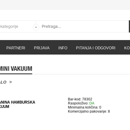
PARTNERI
PRIJAVA
INFO
PITANJA I ODGOVORI
KO
MINI VAKUUM
ALO
Bar-kod: 78302
ANINA HAMBURSKA
Raspoloživo:
DA
AKUUM
Minimalna količina: 0
Komercijalno pakovanje: 8