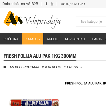
Dobrodošli na AS B2B
+381(0)18 551-511
POČETNA
KATALOG
AKCIJE
NOVI ARTIKLI
PARTNER
FRESH FOLIJA ALU PAK 1KG 300MM
AS VELEPRODAJA
KATALOG
FRESH
FRESH FOLIJA ALU PAK 1