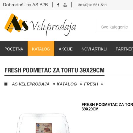
Dobrodošli na AS B2B
+381(0)18 551-511
POČETNA
KATALOG
AKCIJE
NOVI ARTIKLI
PARTNER
FRESH PODMETAC ZA TORTU 39X29CM
AS VELEPRODAJA
KATALOG
FRESH
FRESH PODMETAC ZA TO
39X29CM