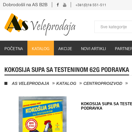
Dobrodošli na AS B2B
+381(0)18 551-511
POČETNA
KATALOG
AKCIJE
NOVI ARTIKLI
PARTNER
KOKOSIJA SUPA SA TESTENINOM 62G PODRAVKA
AS VELEPRODAJA
KATALOG
CENTROPROIZVOD
KOKOSIJA SUPA SA TEST
PODRAVKA