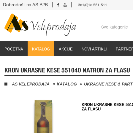
Dobrodošli na AS B2B
+381(0)18 551-511
POČETNA
KATALOG
AKCIJE
NOVI ARTIKLI
PARTNER
KRON UKRASNE KESE 551040 NATRON ZA FLASU
AS VELEPRODAJA
KATALOG
UKRASNE KESE & PAR
KRON UKRASNE KESE 551
ZA FLASU