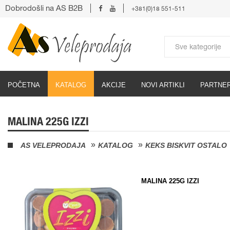
Dobrodošli na AS B2B
+381(0)18 551-511
POČETNA
KATALOG
AKCIJE
NOVI ARTIKLI
PARTNER
MALINA 225G IZZI
AS VELEPRODAJA
KATALOG
KEKS BISKVIT OSTALO
MALINA 225G IZZI