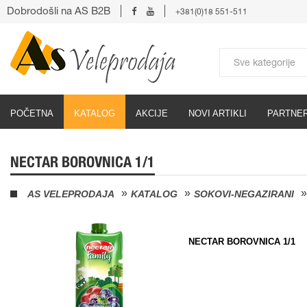
Dobrodošli na AS B2B
+381(0)18 551-511
POČETNA
KATALOG
AKCIJE
NOVI ARTIKLI
PARTNER
NECTAR BOROVNICA 1/1
AS VELEPRODAJA
KATALOG
SOKOVI-NEGAZIRANI
NECTAR BOROVNICA 1/1