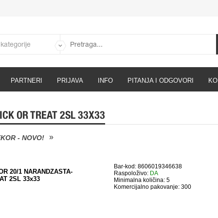
PARTNERI
PRIJAVA
INFO
PITANJA I ODGOVORI
KO
CK OR TREAT 2SL 33X33
KOR - NOVO!
Bar-kod: 8606019346638
OR 20/1 NARANDZASTA-
Raspoloživo:
DA
AT 2SL 33x33
Minimalna količina: 5
Komercijalno pakovanje: 300