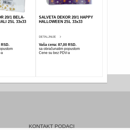
R 20/1 BELA-
SALVETA DEKOR 20/1 HAPPY
ALI 2SL 33x33
HALLOWEEN 2SL 33x33
DETALJNIJE
0 RSD.
Vaša cena: 87,00 RSD.
popustom
sa obračunatim popustom
-a
Cene su bez PDV-a
KONTAKT PODACI