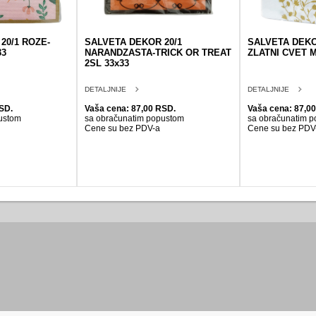
20/1 ROZE-
SALVETA DEKOR 20/1
SALVETA DEKO
33
NARANDZASTA-TRICK OR TREAT
ZLATNI CVET M
2SL 33x33
DETALJNIJE
DETALJNIJE
SD.
Vaša cena: 87,00 RSD.
Vaša cena: 87,0
ustom
sa obračunatim popustom
sa obračunatim 
Cene su bez PDV-a
Cene su bez PDV