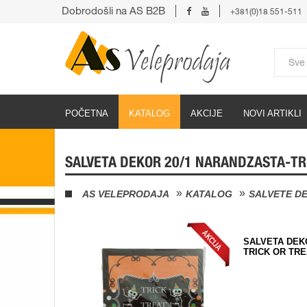
Dobrodošli na AS B2B
+381(0)18 551-511
POČETNA
KATALOG
AKCIJE
NOVI ARTIKLI
SALVETA DEKOR 20/1 NARANDZASTA-TRI
AS VELEPRODAJA
KATALOG
SALVETE DE
SALVETA DEK
TRICK OR TRE