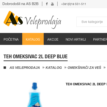
Dobrodošli na AS B2B
+381(0)18 551-511
POČETNA
KATALOG
AKCIJE
NOVI ARTIKLI
PARTNER
TEH OMEKSIVAC 2L DEEP BLUE
AS VELEPRODAJA
KATALOG
OMEKŠIVAČI ZA VEŠ
TEH OMEKSIVAC 2L DEEP