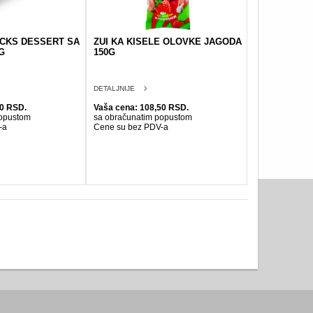
CKS DESSERT SA
ZUI KA KISELE OLOVKE JAGODA
G
150G
DETALJNIJE
90 RSD.
Vaša cena: 108,50 RSD.
popustom
sa obračunatim popustom
-a
Cene su bez PDV-a