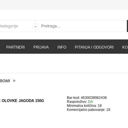
PARTNERI
PRIJAVA
INFO
PITANJA I ODGOVORI
KO
 BOMI
Bar-kod: 4630038962436
E OLOVKE JAGODA 150G
Raspoloživo:
DA
Minimalna količina: 18
Komercijalno pakovanje: 18