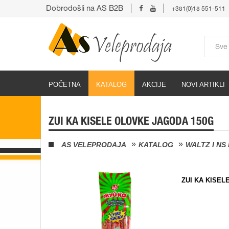
Dobrodošli na AS B2B
+381(0)18 551-511
POČETNA
KATALOG
AKCIJE
NOVI ARTIKLI
ZUI KA KISELE OLOVKE JAGODA 150G
AS VELEPRODAJA
KATALOG
WALTZ I NS
ZUI KA KISEL