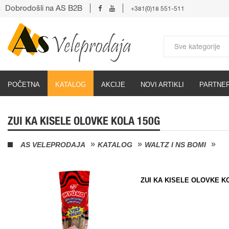
Dobrodošli na AS B2B
+381(0)18 551-511
POČETNA
KATALOG
AKCIJE
NOVI ARTIKLI
PARTNER
ZUI KA KISELE OLOVKE KOLA 150G
AS VELEPRODAJA
KATALOG
WALTZ I NS BOMI
ZUI KA KISELE OLOVKE K