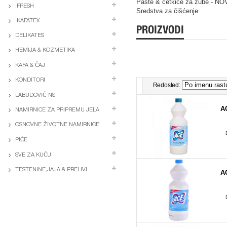
Paste & četkice za zube - NO
.FRESH
Sredstva za čišćenje
.KAFATEX
PROIZVODI
DELIKATES
HEMIJA & KOZMETIKA
KAFA & ČAJ
KONDITORI
Redosled:
LABUDOVIĆ-NS
A
NAMIRNICE ZA PRIPREMU JELA
OSNOVNE ŽIVOTNE NAMIRNICE
PIĆE
SVE ZA KUĆU
TESTENINE,JAJA & PRELIVI
A