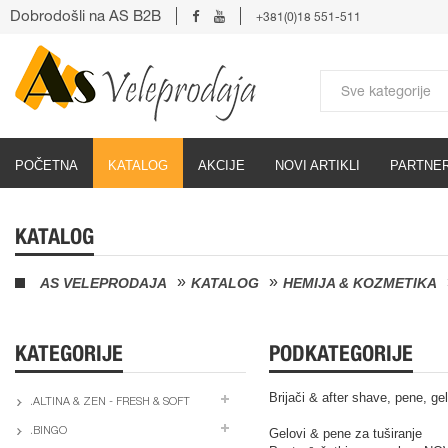
Dobrodošli na AS B2B
+381(0)18 551-511
POČETNA
KATALOG
AKCIJE
NOVI ARTIKLI
PARTNER
KATALOG
AS VELEPRODAJA
KATALOG
HEMIJA & KOZMETIKA
KATEGORIJE
PODKATEGORIJE
Brijači & after shave, pene, ge
.ALTINA & ZEN - FRESH & SOFT
.BINGO
Gelovi & pene za tuširanje