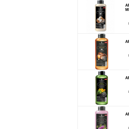
A
M
A
A
A