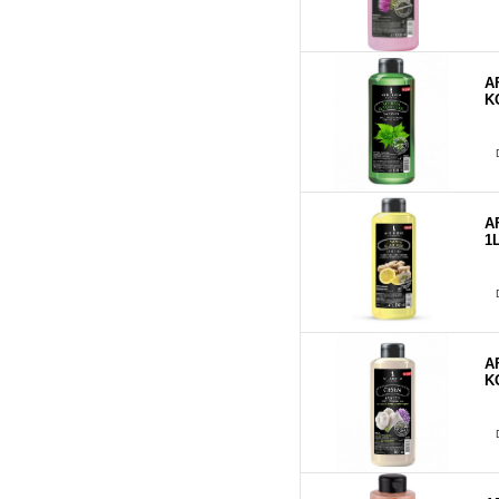
A
K
A
1
A
K