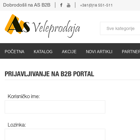
Dobrodošli na AS B2B
+381(0)18 551-511
POČETNA
KATALOG
AKCIJE
NOVI ARTIKLI
PARTNER
PRIJAVLJIVANJE NA B2B PORTAL
Korisničko ime:
Lozinka: