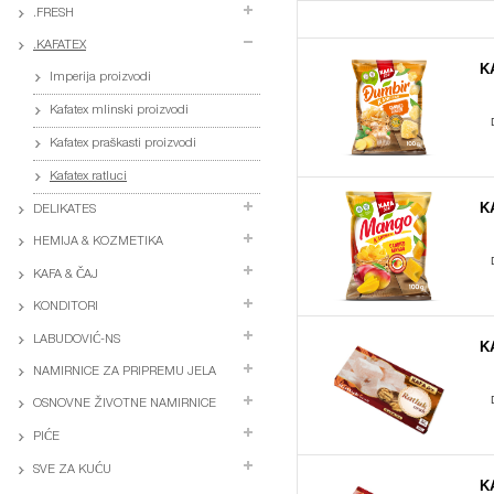
.FRESH
.KAFATEX
K
Imperija proizvodi
Kafatex mlinski proizvodi
Kafatex praškasti proizvodi
Kafatex ratluci
K
DELIKATES
HEMIJA & KOZMETIKA
KAFA & ČAJ
KONDITORI
LABUDOVIĆ-NS
K
NAMIRNICE ZA PRIPREMU JELA
OSNOVNE ŽIVOTNE NAMIRNICE
PIĆE
SVE ZA KUĆU
K