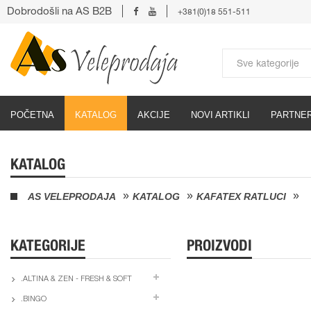
Dobrodošli na AS B2B
+381(0)18 551-511
POČETNA
KATALOG
AKCIJE
NOVI ARTIKLI
PARTNER
KATALOG
AS VELEPRODAJA
KATALOG
KAFATEX RATLUCI
KATEGORIJE
PROIZVODI
.ALTINA & ZEN - FRESH & SOFT
.BINGO