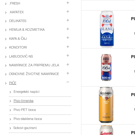
.FRESH
.KAFATEX
P
DELIKATES
HEMIJA & KOZMETIKA
KAFA & ČAJ
KONDITORI
P
LABUDOVIĆ-NS
NAMIRNICE ZA PRIPREMU JELA
OSNOVNE ŽIVOTNE NAMIRNICE
PIĆE
Energetski napici
P
Pivo-limenka
Pivo-PET boca
Pivo-staklena boca
Sokovi-gazirani
P