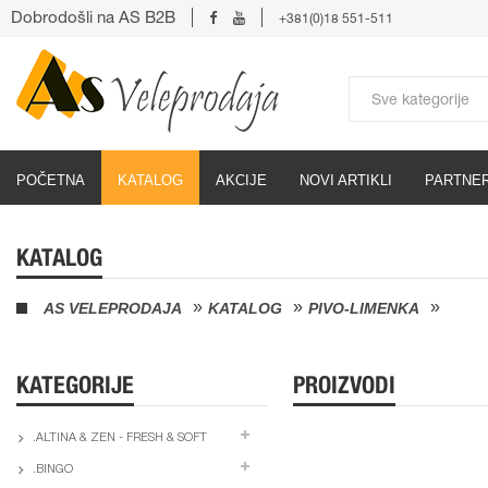
Dobrodošli na AS B2B
+381(0)18 551-511
POČETNA
KATALOG
AKCIJE
NOVI ARTIKLI
PARTNER
KATALOG
AS VELEPRODAJA
KATALOG
PIVO-LIMENKA
KATEGORIJE
PROIZVODI
.ALTINA & ZEN - FRESH & SOFT
.BINGO