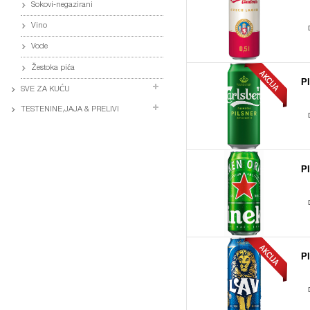
Sokovi-negazirani
Vino
Vode
Žestoka pića
P
SVE ZA KUĆU
TESTENINE,JAJA & PRELIVI
P
P