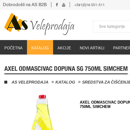
Dobrodošli na AS B2B
+381(0)18 551-511
POČETNA
KATALOG
AKCIJE
NOVI ARTIKLI
PARTNER
AXEL ODMASCIVAC DOPUNA SG 750ML SIMCHEM
AS VELEPRODAJA
KATALOG
SREDSTVA ZA ČIŠĆENJ
AXEL ODMASCIVAC DOPU
750ML SIMCHEM