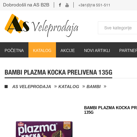
Dobrodošli na AS B2B
+381(0)18 551-511
POČETNA
KATALOG
AKCIJE
NOVI ARTIKLI
PARTNER
BAMBI PLAZMA KOCKA PRELIVENA 135G
AS VELEPRODAJA
KATALOG
BAMBI
BAMBI PLAZMA KOCKA PR
135G