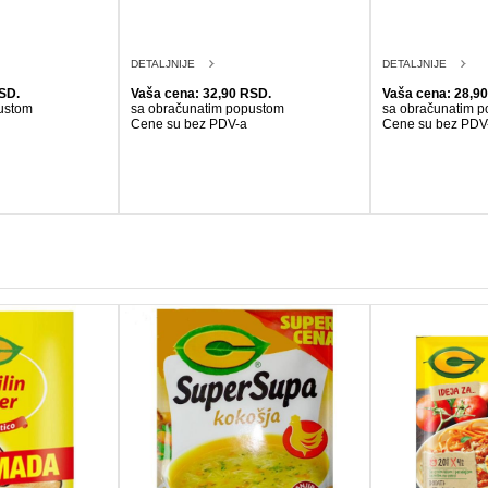
DETALJNIJE
DETALJNIJE
SD.
Vaša cena: 32,90 RSD.
Vaša cena: 28,9
ustom
sa obračunatim popustom
sa obračunatim 
Cene su bez PDV-a
Cene su bez PDV