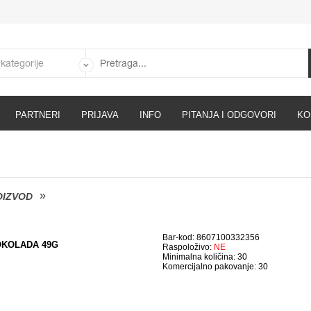
PARTNERI
PRIJAVA
INFO
PITANJA I ODGOVORI
KO
IZVOD
Bar-kod: 8607100332356
OKOLADA 49G
Raspoloživo:
NE
Minimalna količina: 30
Komercijalno pakovanje: 30