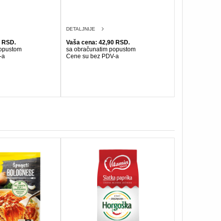
DETALJNIJE
0 RSD.
Vaša cena: 42,90 RSD.
popustom
sa obračunatim popustom
-a
Cene su bez PDV-a