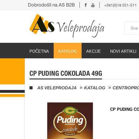
Dobrodošli na AS B2B
+381(0)18 551-511
POČETNA
KATALOG
AKCIJE
NOVI ARTIKLI
CP PUDING COKOLADA 49G
AS VELEPRODAJA
KATALOG
CENTROPRO
CP PUDING C