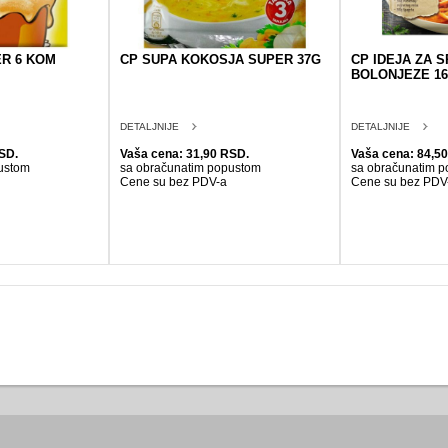
ER 6 KOM
CP SUPA KOKOSJA SUPER 37G
CP IDEJA ZA 
BOLONJEZE 16
DETALJNIJE
DETALJNIJE
SD.
Vaša cena: 31,90 RSD.
Vaša cena: 84,5
ustom
sa obračunatim popustom
sa obračunatim 
Cene su bez PDV-a
Cene su bez PDV