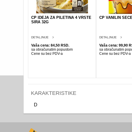
CP IDEJA ZA PILETINA 4 VRSTE
CP VANILIN SEC
SIRA 32G
DETALJNIJE
DETALJNIJE
Vaša cena: 84,50 RSD.
Vaša cena: 99,90 R
sa obračunatim popustom
sa obračunatim pop
Cene su bez PDV-a
Cene su bez PDV-a
KARAKTERISTIKE
D