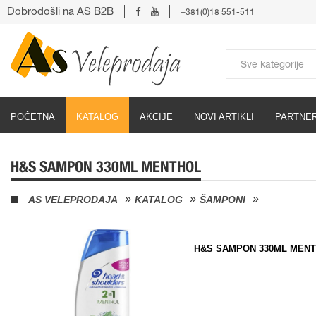
Dobrodošli na AS B2B
+381(0)18 551-511
POČETNA
KATALOG
AKCIJE
NOVI ARTIKLI
PARTNER
H&S SAMPON 330ML MENTHOL
AS VELEPRODAJA
KATALOG
ŠAMPONI
H&S SAMPON 330ML MEN