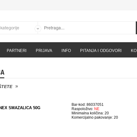
PARTNERI
PRIJAVA
INFO
PITANJA I ODGOVORI
KO
CA
ŠTETE
Bar-kod: 86037051
NEX SMAZALICA 50G
Raspoloživo:
NE
Minimalna količina: 20
Komercijalno pakovanje: 20