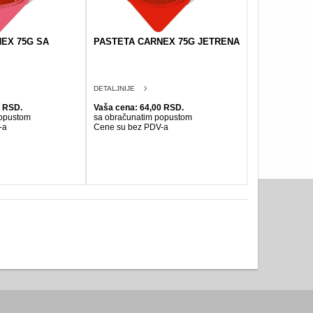
EX 75G SA
PASTETA CARNEX 75G JETRENA
DETALJNIJE
0 RSD.
Vaša cena: 64,00 RSD.
popustom
sa obračunatim popustom
-a
Cene su bez PDV-a