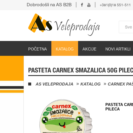
Dobrodošli na AS B2B
+381(0)18 551-511
POČETNA
KATALOG
AKCIJE
NOVI ARTIKLI
PASTETA CARNEX SMAZALICA 50G PILE
AS VELEPRODAJA
KATALOG
CARNEX PA
PASTETA CAR
PILECA