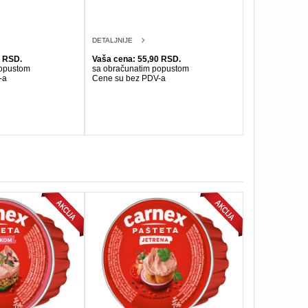
DETALJNIJE
0 RSD.
Vaša cena: 55,90 RSD.
popustom
sa obračunatim popustom
-a
Cene su bez PDV-a