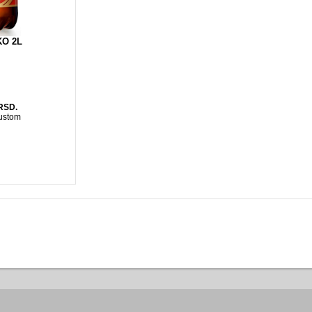
O 2L
RSD.
ustom