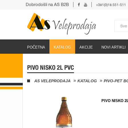
Dobrodošli na AS B2B
+381(0)18 551-511
POČETNA
KATALOG
AKCIJE
NOVI ARTIKLI
PIVO NISKO 2L PVC
AS VELEPRODAJA
KATALOG
PIVO-PET B
PIVO NISKO 2