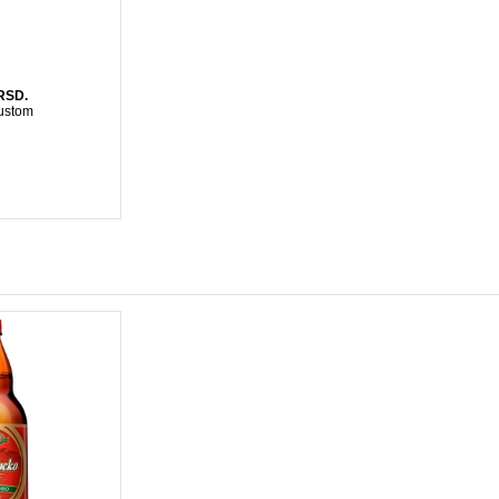
RSD.
ustom