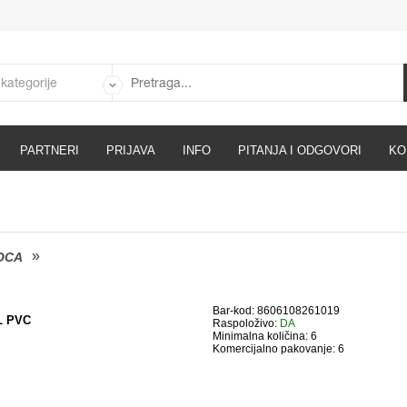
PARTNERI
PRIJAVA
INFO
PITANJA I ODGOVORI
KO
OCA
Bar-kod: 8606108261019
L PVC
Raspoloživo:
DA
Minimalna količina: 6
Komercijalno pakovanje: 6