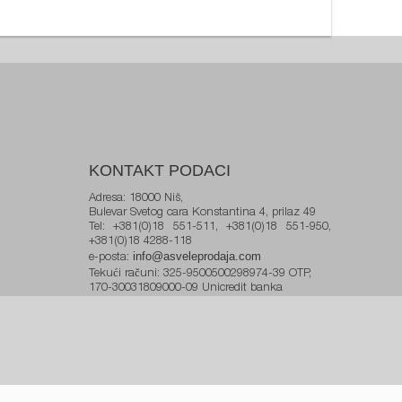
KONTAKT PODACI
Adresa: 18000 Niš,
Bulevar Svetog cara Konstantina 4, prilaz 49
Tel: +381(0)18 551-511, +381(0)18 551-950,
+381(0)18 4288-118
info@asveleprodaja.com
e-posta:
Tekući računi: 325-9500500298974-39 OTP,
170-30031809000-09 Unicredit banka