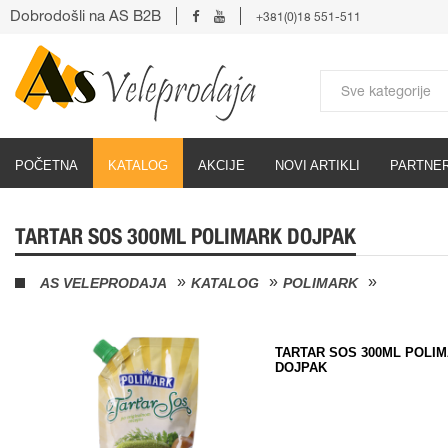
Dobrodošli na AS B2B
+381(0)18 551-511
POČETNA
KATALOG
AKCIJE
NOVI ARTIKLI
PARTNER
TARTAR SOS 300ML POLIMARK DOJPAK
AS VELEPRODAJA
KATALOG
POLIMARK
TARTAR SOS 300ML POLI
DOJPAK