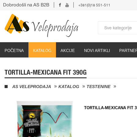
Dobrodošli na AS B2B
+381(0)18 551-511
POČETNA
KATALOG
AKCIJE
NOVI ARTIKLI
PARTNER
TORTILLA-MEXICANA FIT 390G
AS VELEPRODAJA
KATALOG
TESTENINE
TORTILLA-MEXICANA FIT 