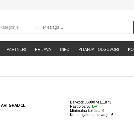
PARTNERI
PRIJAVA
INFO
PITANJA I ODGOVORI
KO
Bar-kod: 8600074111873
TARI GRAD 1L
Raspoloživo:
DA
Minimalna količina: 6
Komercijalno pakovanje: 6