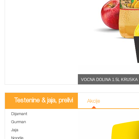
VOCNA DOLINA 1.5L KRUSKA 
Testenine & jaja, prelivi
Akcije
Dijamant
Gurman
Jaja
Noodle