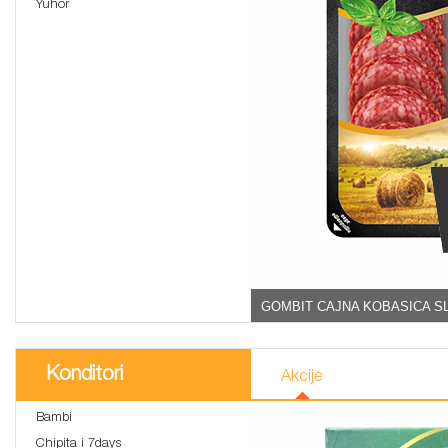
Yuhor
GOMBIT CAJNA KOBASICA SL
Konditori
Akcije
Bambi
Chipita i 7days