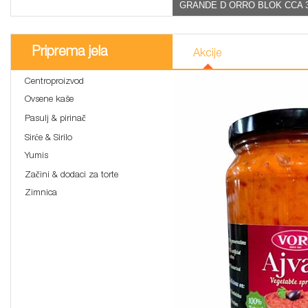
GRANDE D ORRO BLOK CCA 
Priprema jela
Akcije
Centroproizvod
Ovsene kaše
Pasulj & pirinač
Sirće & Sirilo
Yumis
Začini & dodaci za torte
Zimnica