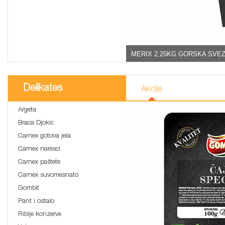
MERIX 2,25KG GORSKA SVEZ
Delikates
Akcije
Argeta
Braca Djokic
Carnex gotova jela
Carnex naresci
Carnex paštete
Carnex suvomesnato
Gombit
Pant i ostalo
Riblje konzerve