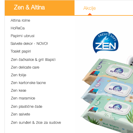
Zen & Altina
Akcije
Altina rolne
HoReCa
Papirni ubrusi
Salvete dekor - NOVO!
Toalet papiri
Zen čačkalice & gril štapići
Zen delicate care
Zen folije
Zen kartonske tacne
Zen kese
Zen maramice
Zen plastične čaše
Zen salvete
Zen sunđeri & žice za sudove