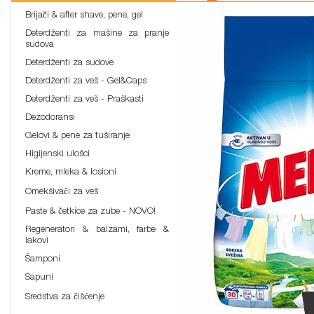
Brijači & after shave, pene, gel
Deterdženti za mašine za pranje
sudova
Deterdženti za sudove
Deterdženti za veš - Gel&Caps
Deterdženti za veš - Praškasti
Dezodoransi
Gelovi & pene za tuširanje
Higijenski ulošci
Kreme, mleka & losioni
Omekšivači za veš
Paste & četkice za zube - NOVO!
Regeneratori & balzami, farbe &
lakovi
Šamponi
Sapuni
Sredstva za čišćenje