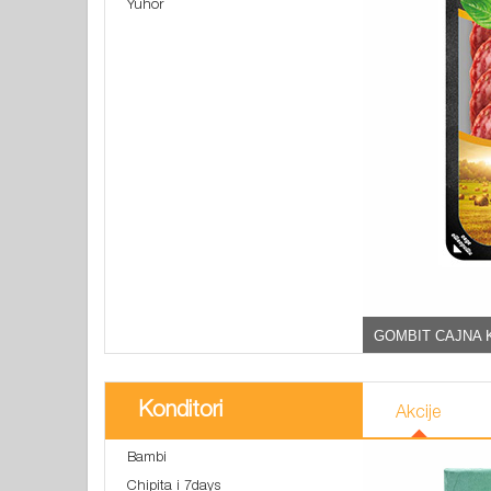
Yuhor
GOMBIT CAJNA 
Konditori
Akcije
Bambi
Chipita i 7days