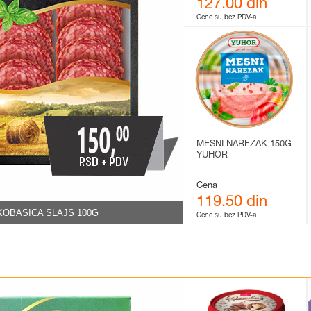
127.00 din
Cene su bez PDV-a
MESNI NAREZAK 150G
YUHOR
Cena
119.50 din
KOBASICA SLAJS 100G
Cene su bez PDV-a