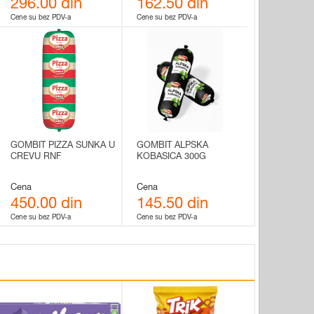
296.00 din
162.50 din
Cene su bez PDV-a
Cene su bez PDV-a
GOMBIT PIZZA SUNKA U
GOMBIT ALPSKA
CREVU RNF
KOBASICA 300G
Cena
Cena
450.00 din
145.50 din
Cene su bez PDV-a
Cene su bez PDV-a