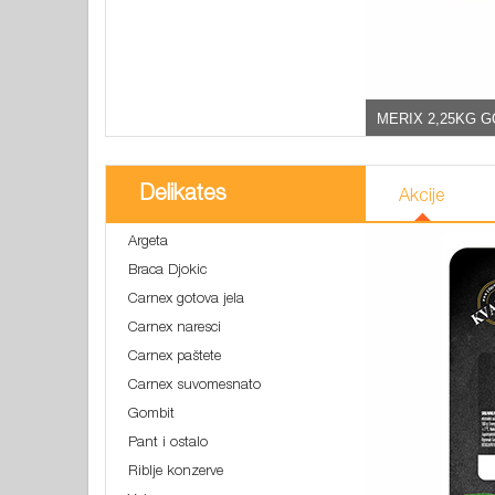
MERIX 2,25KG 
Delikates
Akcije
Argeta
Braca Djokic
Carnex gotova jela
Carnex naresci
Carnex paštete
Carnex suvomesnato
Gombit
Pant i ostalo
Riblje konzerve