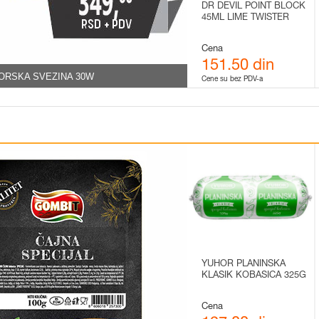
DR DEVIL POINT BLOCK
45ML LIME TWISTER
Cena
151.50 din
GORSKA SVEZINA 30W
Cene su bez PDV-a
YUHOR PLANINSKA
KLASIK KOBASICA 325G
Cena