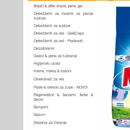
Brijači & after shave, pene, gel
Deterdženti za mašine za pranje
sudova
Deterdženti za sudove
Deterdženti za veš - Gel&Caps
Deterdženti za veš - Praškasti
Dezodoransi
Gelovi & pene za tuširanje
Higijenski ulošci
Kreme, mleka & losioni
Omekšivači za veš
Paste & četkice za zube - NOVO!
Regeneratori & balzami, farbe &
lakovi
Šamponi
Sapuni
Sredstva za čišćenje