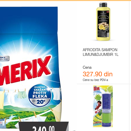
AFRODITA SAMPON
LIMUN&DJUMBIR 1L
Cena
327.90 din
Cene su bez PDV-a