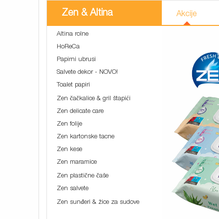
Zen & Altina
Akcije
Altina rolne
HoReCa
Papirni ubrusi
Salvete dekor - NOVO!
Toalet papiri
Zen čačkalice & gril štapići
Zen delicate care
Zen folije
Zen kartonske tacne
Zen kese
Zen maramice
Zen plastične čaše
Zen salvete
Zen sunđeri & žice za sudove