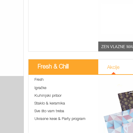
ZEN VLAZNE MA
Fresh & Chill
Akcije
Fresh
Igračke
Kuhinjski pribor
Staklo & keramika
Sve što vam treba
Ukrasne kese & Party program