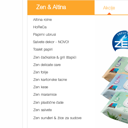
Zen & Altina
Akcije
Altina rolne
HoReCa
Papirni ubrusi
Salvete dekor - NOVO!
Toalet papiri
Zen čačkalice & gril štapići
Zen delicate care
Zen folije
Zen kartonske tacne
Zen kese
Zen maramice
Zen plastične čaše
Zen salvete
Zen sunđeri & žice za sudove