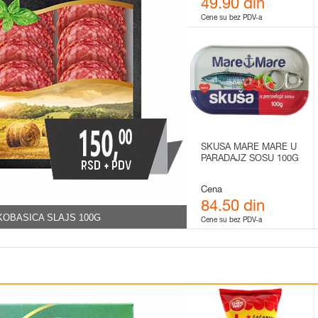
49.90 din
Cene su bez PDV-a
SKUSA MARE MARE U
PARADAJZ SOSU 100G
Cena
84.50 din
KOBASICA SLAJS 100G
Cene su bez PDV-a