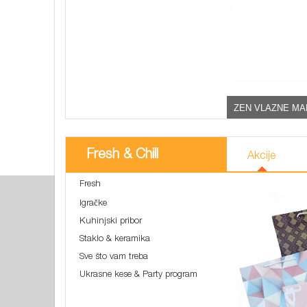
ZEN VLAZNE MA
Fresh & Chill
Akcije
Fresh
Igračke
Kuhinjski pribor
Staklo & keramika
Sve što vam treba
Ukrasne kese & Party program