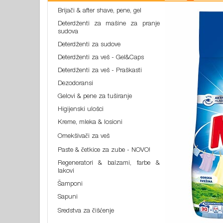
Brijači & after shave, pene, gel
Deterdženti za mašine za pranje
sudova
Deterdženti za sudove
Deterdženti za veš - Gel&Caps
Deterdženti za veš - Praškasti
Dezodoransi
Gelovi & pene za tuširanje
Higijenski ulošci
Kreme, mleka & losioni
Omekšivači za veš
Paste & četkice za zube - NOVO!
Regeneratori & balzami, farbe &
lakovi
Šamponi
Sapuni
Sredstva za čišćenje