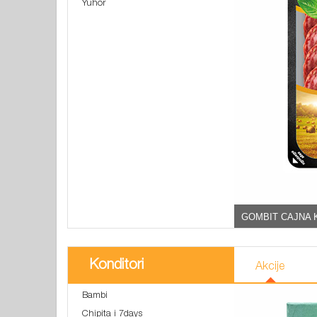
Yuhor
GOMBIT CAJNA 
Konditori
Akcije
Bambi
Chipita i 7days