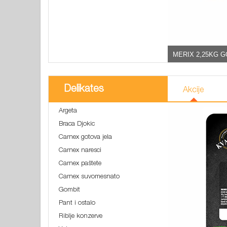
MERIX 2,25KG 
Delikates
Akcije
Argeta
Braca Djokic
Carnex gotova jela
Carnex naresci
Carnex paštete
Carnex suvomesnato
Gombit
Pant i ostalo
Riblje konzerve